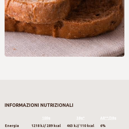
INFORMAZIONI NUTRIZIONALI
100g
38g*
AR**/38g
Energia
1218 kJ/ 289 kcal
463 kJ/ 110 kcal
6%