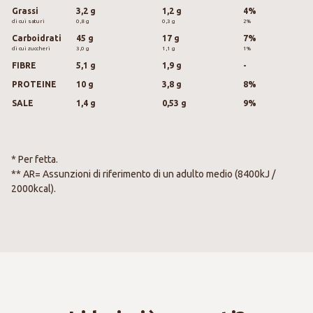
Grassi
3,2 g
1,2 g
4%
di cui saturi
0,8 g
0,3 g
2%
Carboidrati
45 g
17 g
7%
di cui zuccheri
3,0 g
1,1 g
1%
FIBRE
5,1 g
1,9 g
-
PROTEINE
10 g
3,8 g
8%
SALE
1,4 g
0,53 g
9%
* Per fetta.
** AR= Assunzioni di riferimento di un adulto medio (8400kJ /
2000kcal).