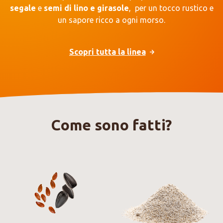
segale
e
semi di lino e girasole
, per un tocco rustico e
un sapore ricco a ogni morso.
Scopri tutta la linea
Come sono fatti?