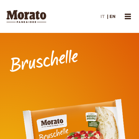
Morato Logo
IT
|
EN
menu