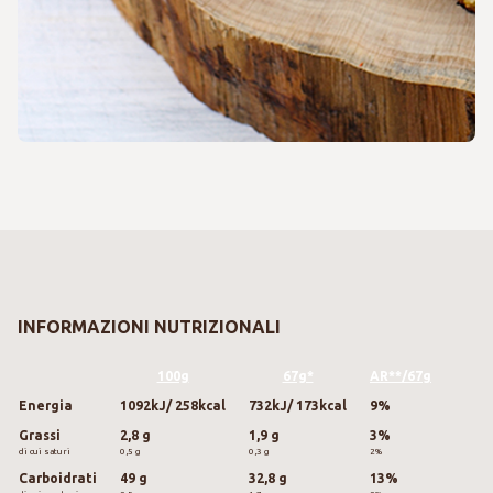
INFORMAZIONI NUTRIZIONALI
100g
67g*
AR**/67g
Energia
1092kJ/ 258kcal
732kJ/ 173kcal
9%
Grassi
2,8 g
1,9 g
3%
di cui saturi
0,5 g
0,3 g
2%
Carboidrati
49 g
32,8 g
13%