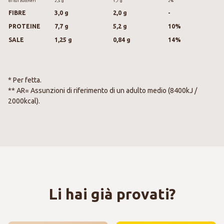
di cui zuccheri
2,5 g
1,7 g
2%
FIBRE
3,0 g
2,0 g
-
PROTEINE
7,7 g
5,2 g
10%
SALE
1,25 g
0,84 g
14%
* Per fetta.
** AR= Assunzioni di riferimento di un adulto medio (8400kJ /
2000kcal).
Li hai già provati?