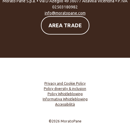
Morato Pane S.p.a. • Via D’Azeglio 49 36077 Altavilla Vicentina • P. IVA
02503180982
info@moratopane.com
AREA TRADE
Privacy and Cookie Policy
Policy diversity & inclusion
Policy Whistleblowing
Informativa Whistleblowing
Accessibilità
©2026 MoratoPane