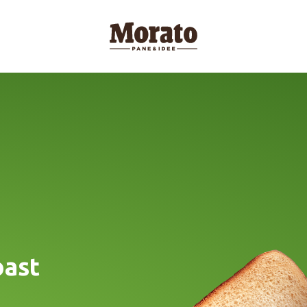
Morato Logo
oast