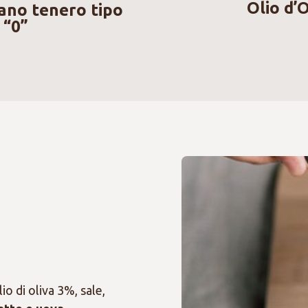
Olio d’O
rano tenero tipo
“0”
io di oliva 3%, sale,