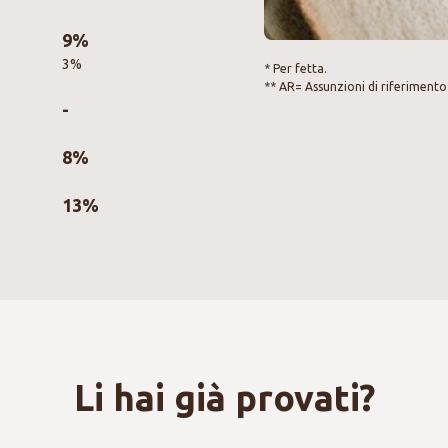
9%
3%
* Per fetta.
** AR= Assunzioni di riferimento
-
8%
13%
Li hai già provati?