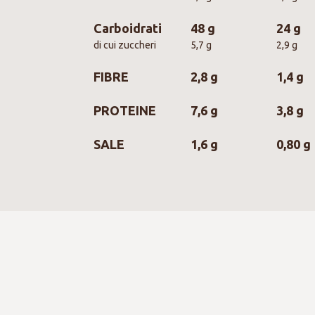
Carboidrati
48 g
24 g
di cui zuccheri
5,7 g
2,9 g
FIBRE
2,8 g
1,4 g
PROTEINE
7,6 g
3,8 g
SALE
1,6 g
0,80 g