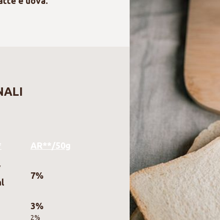
atte e uova.
NALI
*
AR**/50g
/
7%
l
3%
2%