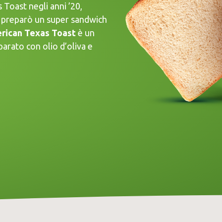
s Toast negli anni ’20,
 preparò un super sandwich
rican Texas Toast
è un
arato con olio d’oliva e