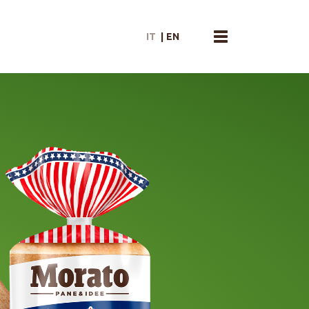
IT
|
EN
menu toggle