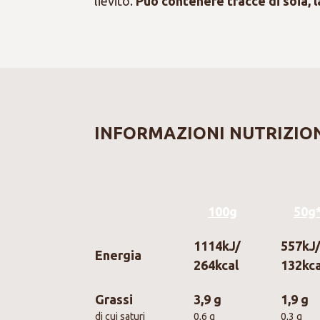
lievito.
Può contenere tracce di soia, l
INFORMAZIONI NUTRIZIO
100g
50g
1114kJ/
557kJ
Energia
264kcal
132kca
Grassi
3,9 g
1,9 g
di cui saturi
0,6 g
0,3 g