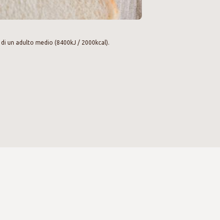
 di un adulto medio (8400kJ / 2000kcal).