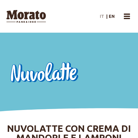
Morato Logo
IT
|
EN
menu
NUVOLATTE CON CREMA DI
MANDORLE E LAMPONI