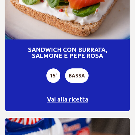
SANDWICH CON BURRATA,
SALMONE E PEPE ROSA
15'
BASSA
Vai alla ricetta