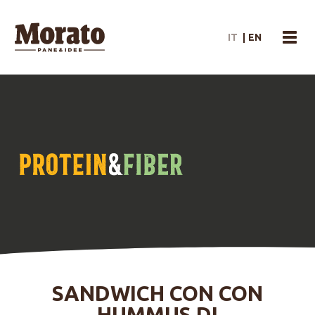
Morato Logo
IT
|
EN
menu
SANDWICH CON CON
HUMMUS DI