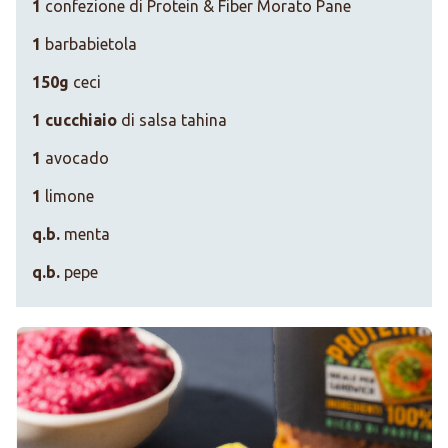
1
confezione di Protein & Fiber Morato Pane
1
barbabietola
150g
ceci
1 cucchiaio
di salsa tahina
1
avocado
1
limone
q.b.
menta
q.b.
pepe