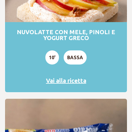
NUVOLATTE CON MELE, PINOLI E
YOGURT GRECO
10'
BASSA
Vai alla ricetta