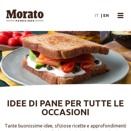
Morato Logo
IT
|
EN
menu
IDEE DI PANE PER TUTTE LE
OCCASIONI
Tante buonissime idee, sfiziose ricette e approfondimenti