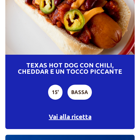
TEXAS HOT DOG CON CHILI,
CHEDDAR E UN TOCCO PICCANTE
15'
BASSA
Vai alla ricetta