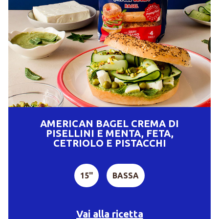
AMERICAN BAGEL CREMA DI
PISELLINI E MENTA, FETA,
CETRIOLO E PISTACCHI
15''
BASSA
Vai alla ricetta