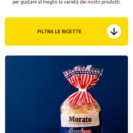
per gustare al meglio la varietà dei nostri prodotti.
FILTRA LE RICETTE
menu tog