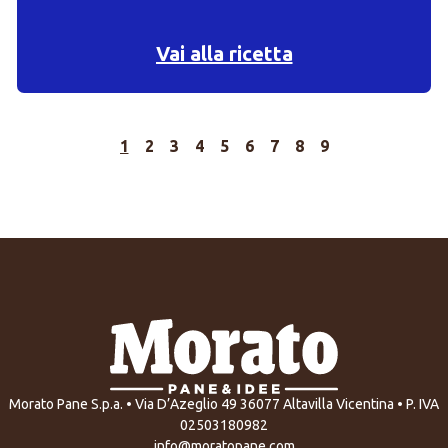
Vai alla ricetta
1
2
3
4
5
6
7
8
9
Morato Pane S.p.a. • Via D’Azeglio 49 36077 Altavilla Vicentina • P. IVA
02503180982
info@moratopane.com