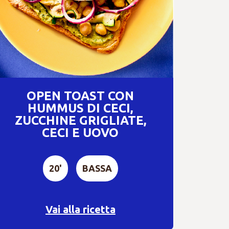
OPEN TOAST CON
HUMMUS DI CECI,
ZUCCHINE GRIGLIATE,
CECI E UOVO
20'
BASSA
Vai alla ricetta