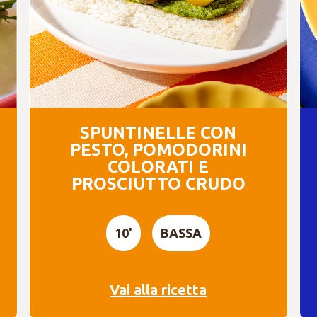
SPUNTINELLE CON
PESTO, POMODORINI
COLORATI E
PROSCIUTTO CRUDO
10'
BASSA
Vai alla ricetta