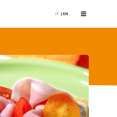
IT
|
EN
menu toggle