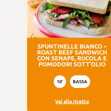
SPUNTINELLE BIANCO –
ROAST BEEF SANDWICH
CON SENAPE, RUCOLA E
POMODORI SOTT’OLIO
10'
BASSA
Vai alla ricetta