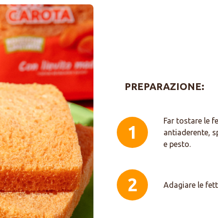
PREPARAZIONE:
Far tostare le f
1
antiaderente, 
e pesto.
2
Adagiare le fet