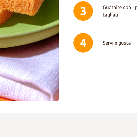
3
Guarnire con i
tagliati
4
Servi e gusta