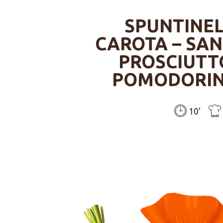
SPUNTINEL
CAROTA – SA
PROSCIUTT
POMODORINI
10'