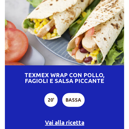
TEXMEX WRAP CON POLLO,
FAGIOLI E SALSA PICCANTE
20'
BASSA
Vai alla ricetta