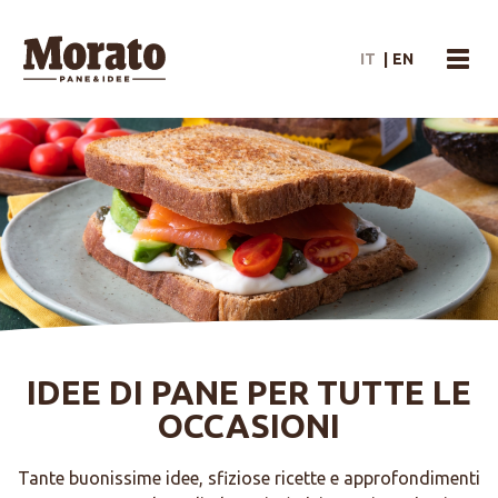
Morato Logo
IT
|
EN
menu
IDEE DI PANE PER TUTTE LE
OCCASIONI
Tante buonissime idee, sfiziose ricette e approfondimenti