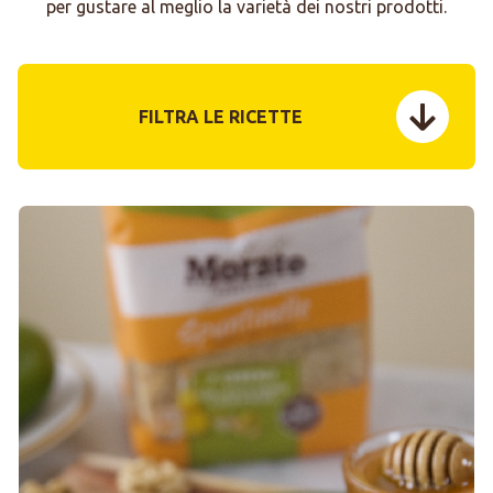
per gustare al meglio la varietà dei nostri prodotti.
FILTRA LE RICETTE
menu tog