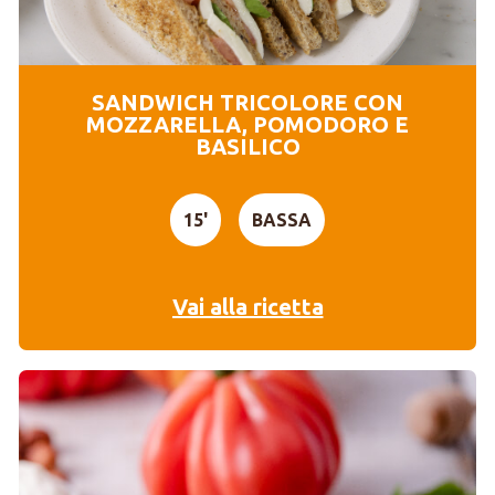
SANDWICH TRICOLORE CON
MOZZARELLA, POMODORO E
BASILICO
15'
BASSA
Vai alla ricetta