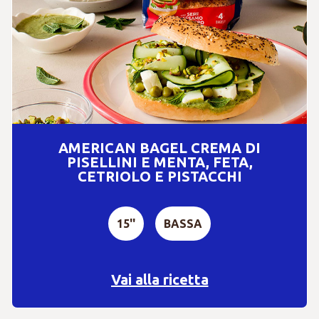
AMERICAN BAGEL CREMA DI
PISELLINI E MENTA, FETA,
CETRIOLO E PISTACCHI
15''
BASSA
Vai alla ricetta