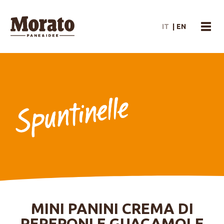
Morato Logo
IT
|
EN
menu
MINI PANINI CREMA DI
PEPERONI E GUACAMOLE