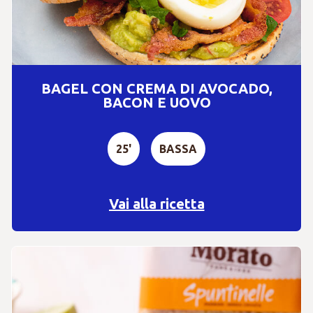
BAGEL CON CREMA DI AVOCADO,
BACON E UOVO
25'
BASSA
Vai alla ricetta