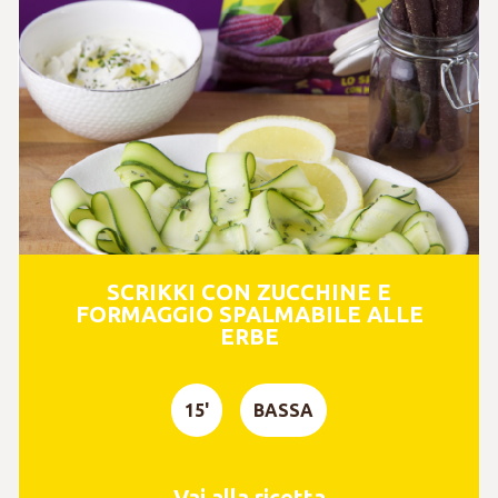
SCRIKKI CON ZUCCHINE E
FORMAGGIO SPALMABILE ALLE
ERBE
15'
BASSA
Vai alla ricetta