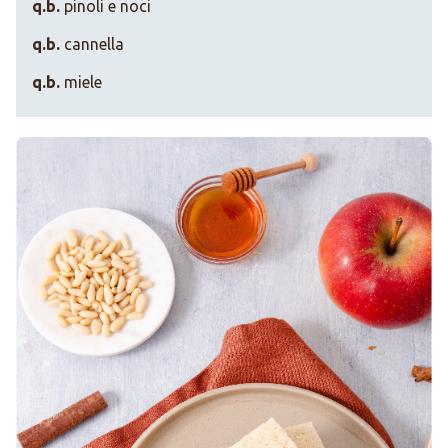
q.b.
pinoli e noci
q.b.
cannella
q.b.
miele